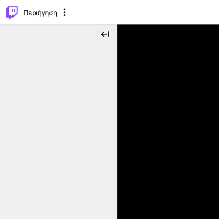
..
⌥
P
Περιήγηση