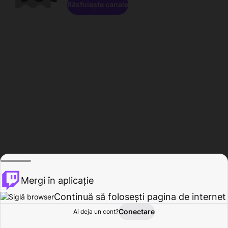
Răsfoiește canale
Mergi în aplicație
Continuă să folosești pagina de internet
Conectare
Ai deja un cont?
Acasă
Răsfoire
Activitate
Profil