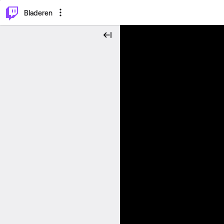
⌥
P
Bladeren