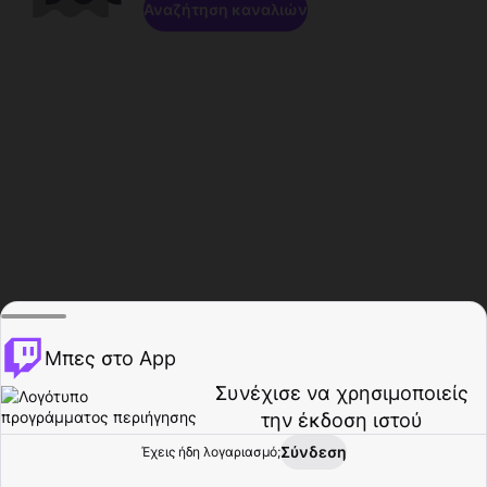
Αναζήτηση καναλιών
Μπες στο App
Συνέχισε να χρησιμοποιείς
την έκδοση ιστού
Σύνδεση
Έχεις ήδη λογαριασμό;
Αρχική σελίδα
Περιήγηση
Δραστηριότητα
Προφίλ