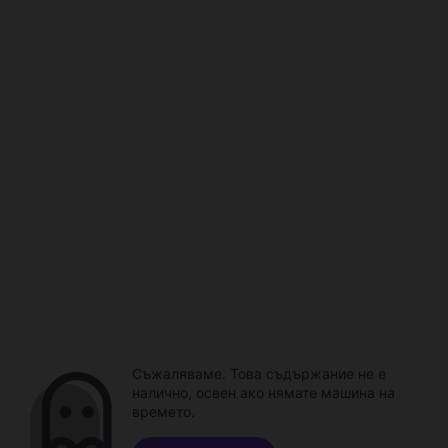
Съжаляваме. Това съдържание не е
налично, освен ако нямате машина на
времето.