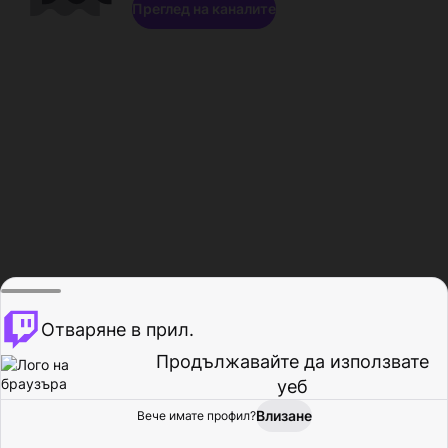
Преглед на каналите
Отваряне в прил.
Продължавайте да използвате
уеб
Влизане
Вече имате профил?
Начало
Преглед
Активност
Профил