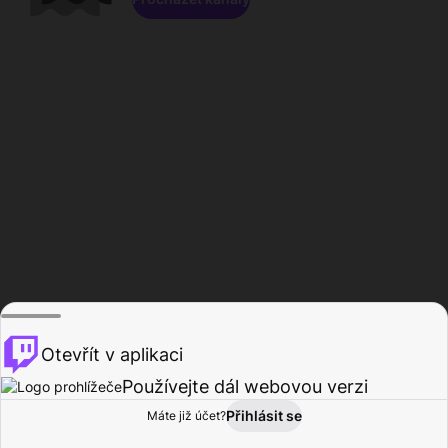
Otevřít v aplikaci
Používejte dál webovou verzi
Přihlásit se
Máte již účet?
Domů
Procházet
Aktivita
Profil