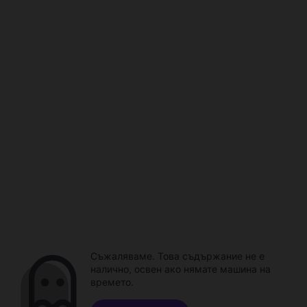
Съжаляваме. Това съдържание не е
налично, освен ако нямате машина на
времето.