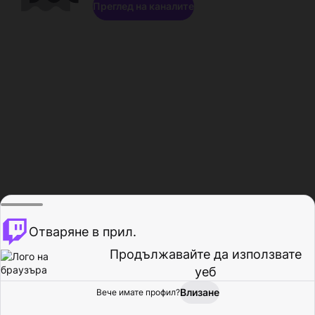
Преглед на каналите
Отваряне в прил.
Продължавайте да използвате
уеб
Влизане
Вече имате профил?
Начало
Преглед
Активност
Профил