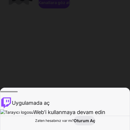
Kanallara göz at
Uygulamada aç
Web'i kullanmaya devam edin
Oturum Aç
Zaten hesabınız var mı?
Ana Sayfa
Gözat
Aktivite
Profil