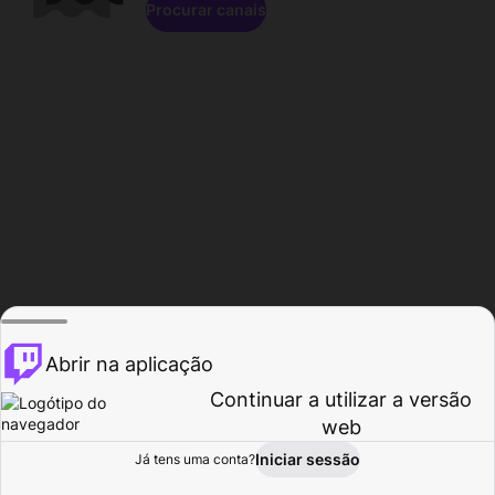
Procurar canais
Abrir na aplicação
Continuar a utilizar a versão
web
Iniciar sessão
Já tens uma conta?
Página inicial
Procurar
Atividade
Perfil