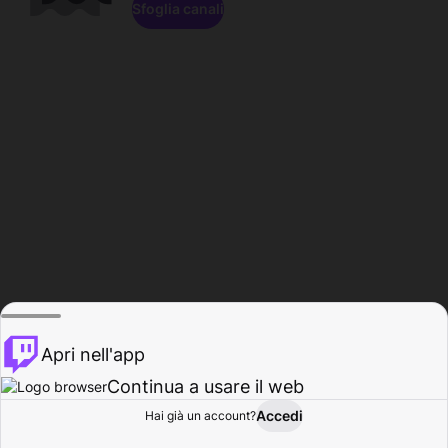
Sfoglia canali
Apri nell'app
Continua a usare il web
Accedi
Hai già un account?
Base
Sfoglia
Attività
Profilo