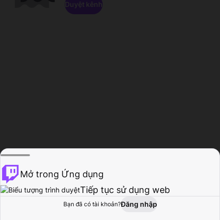
Duyệt kênh
Mở trong Ứng dụng
Tiếp tục sử dụng web
Đăng nhập
Bạn đã có tài khoản?
Trang chủ
Duyệt
Hoạt động
Hồ sơ