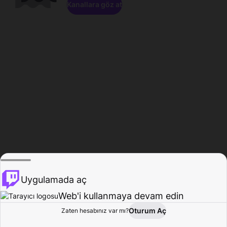
Kanallara göz at
Uygulamada aç
Web'i kullanmaya devam edin
Oturum Aç
Zaten hesabınız var mı?
Ana Sayfa
Gözat
Aktivite
Profil