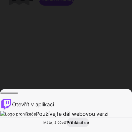
Otevřít v aplikaci
Používejte dál webovou verzi
Přihlásit se
Máte již účet?
Domů
Procházet
Aktivita
Profil