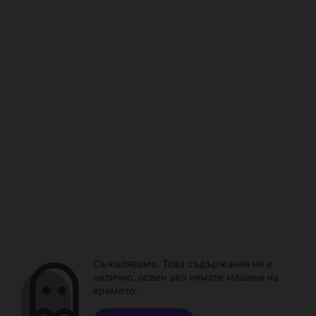
Съжаляваме. Това съдържание не е
налично, освен ако нямате машина на
времето.