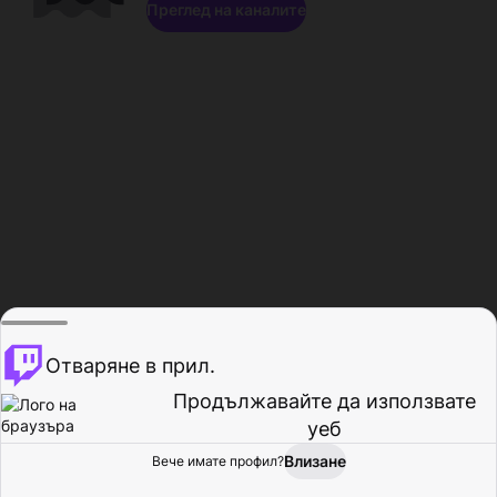
Преглед на каналите
Отваряне в прил.
Продължавайте да използвате
уеб
Влизане
Вече имате профил?
Начало
Преглед
Активност
Профил