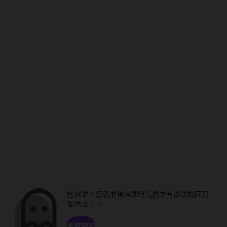
抱歉啦！您恐怕得搭乘時光機才有辦法找回那
個內容了。
瀏覽頻道