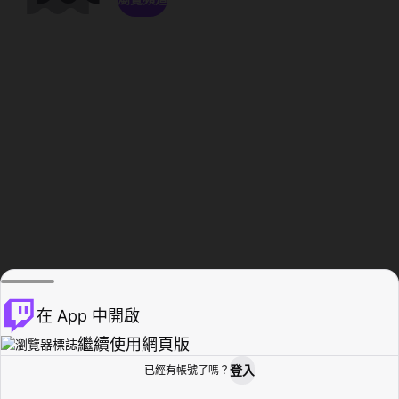
在 App 中開啟
繼續使用網頁版
登入
已經有帳號了嗎？
創作者基地
瀏覽
活動紀錄
個人檔案