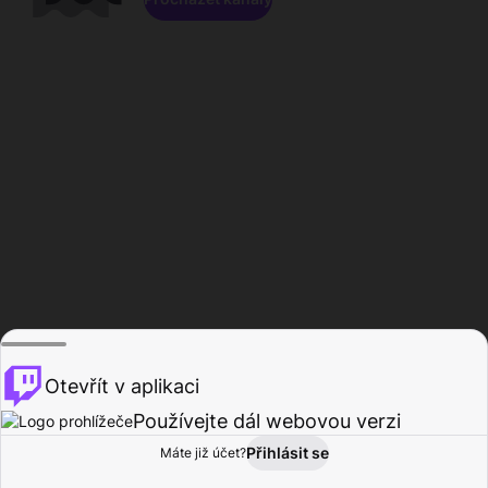
Otevřít v aplikaci
Používejte dál webovou verzi
Přihlásit se
Máte již účet?
Domů
Procházet
Aktivita
Profil