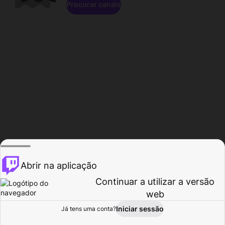
Procurar canais
Abrir na aplicação
Continuar a utilizar a versão
web
Iniciar sessão
Já tens uma conta?
Página inicial
Procurar
Atividade
Perfil