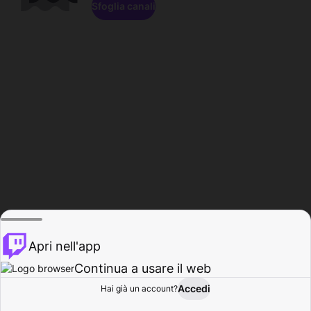
Sfoglia canali
Apri nell'app
Continua a usare il web
Accedi
Hai già un account?
Base
Sfoglia
Attività
Profilo