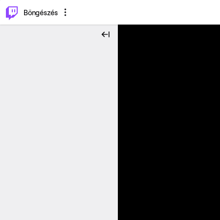
⌥
P
Böngészés