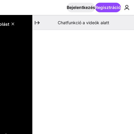
Bejelentkezés
Regisztráció
Chatfunkció a videók alatt
olást