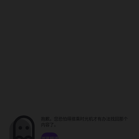
抱歉。您恐怕得搭乘时光机才有办法找回那个
内容了。
浏览频道