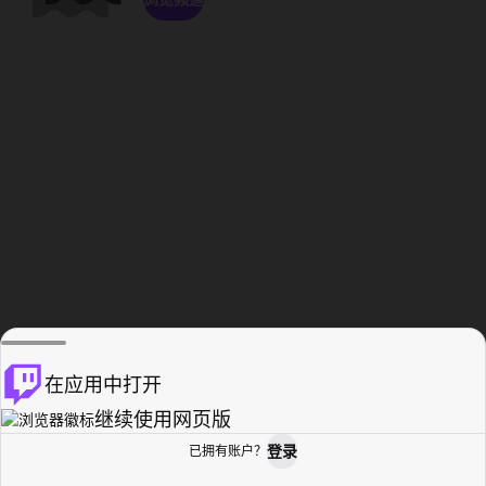
在应用中打开
继续使用网页版
登录
已拥有账户？
主页
浏览
活动纪录
个人资料