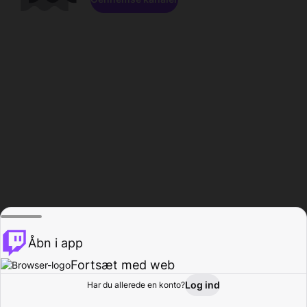
Åbn i app
Fortsæt med web
Log ind
Har du allerede en konto?
Hjem
Gennemse
Aktivitet
Profil