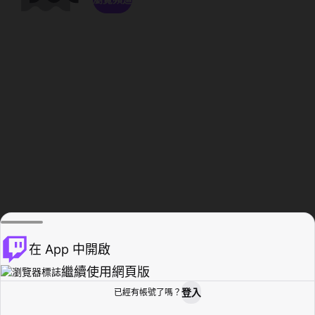
在 App 中開啟
繼續使用網頁版
登入
已經有帳號了嗎？
創作者基地
瀏覽
活動紀錄
個人檔案