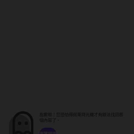
抱歉啦！您恐怕得搭乘時光機才有辦法找回那
個內容了。
瀏覽頻道