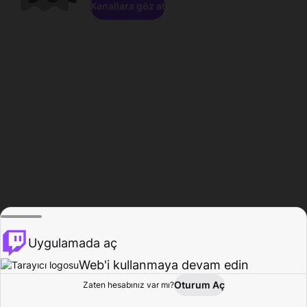
Kanallara göz at
Uygulamada aç
Web'i kullanmaya devam edin
Oturum Aç
Zaten hesabınız var mı?
Ana Sayfa
Gözat
Aktivite
Profil