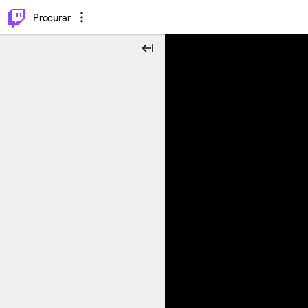
.
⌥
P
Procurar