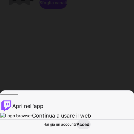
Sfoglia canali
Apri nell'app
Continua a usare il web
Accedi
Hai già un account?
Base
Sfoglia
Attività
Profilo