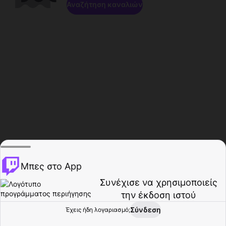
Αναζήτηση καναλιών
Μπες στο App
Συνέχισε να χρησιμοποιείς
την έκδοση ιστού
Σύνδεση
Έχεις ήδη λογαριασμό;
Αρχική σελίδα
Περιήγηση
Δραστηριότητα
Προφίλ