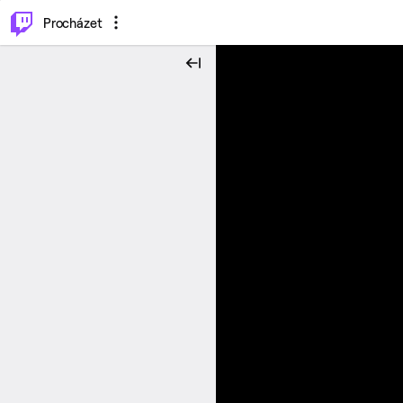
..
⌥
P
Procházet