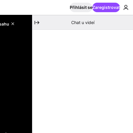
Přihlásit se
Zaregistrovat
Chat u videí
bsahu