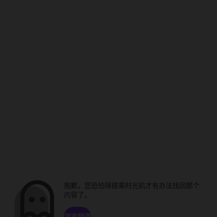
抱歉。您恐怕得搭乘时光机才有办法找回那个
内容了。
浏览频道