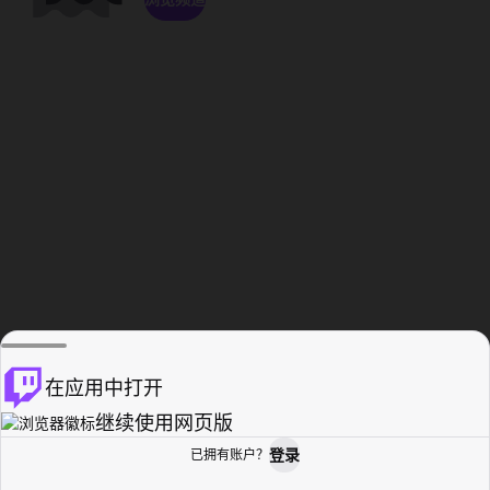
在应用中打开
继续使用网页版
登录
已拥有账户？
主页
浏览
活动纪录
个人资料