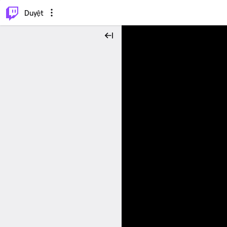
.
⌥
P
Duyệt