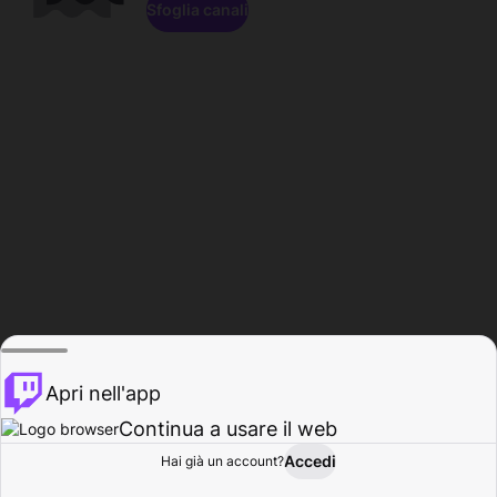
Sfoglia canali
Apri nell'app
Continua a usare il web
Accedi
Hai già un account?
Base
Sfoglia
Attività
Profilo