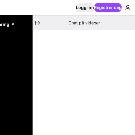
Logg inn
Registrer deg
Chat på videoer
ering