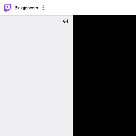
⌥
P
Bla gjennom