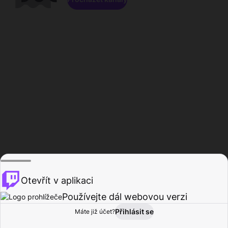
Otevřít v aplikaci
Používejte dál webovou verzi
Přihlásit se
Máte již účet?
Domů
Procházet
Aktivita
Profil