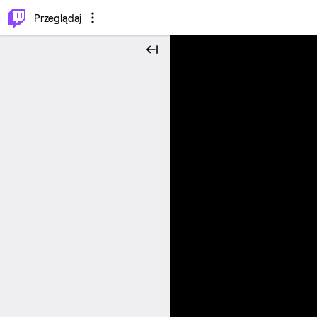
…
⌥
P
Przeglądaj