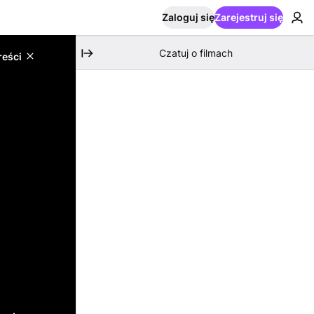
Zaloguj się
Zarejestruj się
Czatuj o filmach
reści