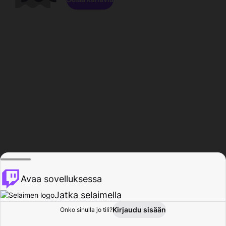
Avaa sovelluksessa
Jatka selaimella
Kirjaudu sisään
Onko sinulla jo tili?
Koti
Selaa
Toiminta
Profiili