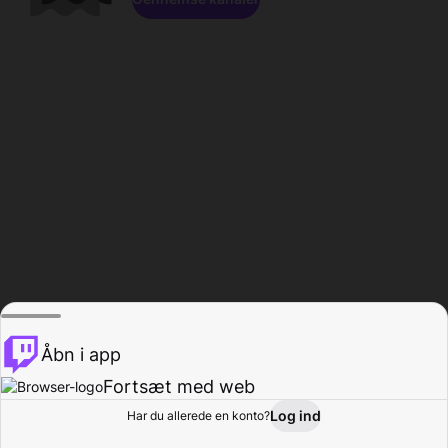
Åbn i app
Fortsæt med web
Log ind
Har du allerede en konto?
Hjem
Gennemse
Aktivitet
Profil