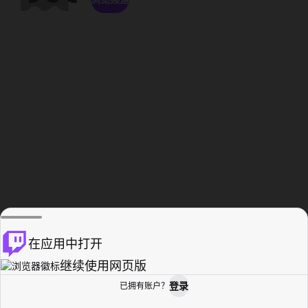
在应用中打开
继续使用网页版
登录
已拥有账户？
主页
浏览
活动纪录
个人资料