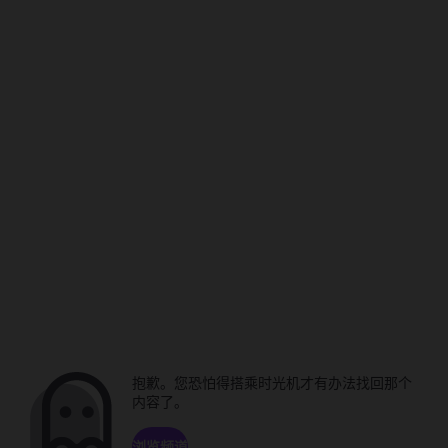
抱歉。您恐怕得搭乘时光机才有办法找回那个
内容了。
浏览频道