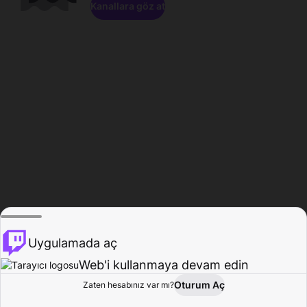
Kanallara göz at
Uygulamada aç
Web'i kullanmaya devam edin
Oturum Aç
Zaten hesabınız var mı?
Ana Sayfa
Gözat
Aktivite
Profil