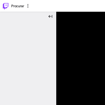
.
⌥
P
Procurar