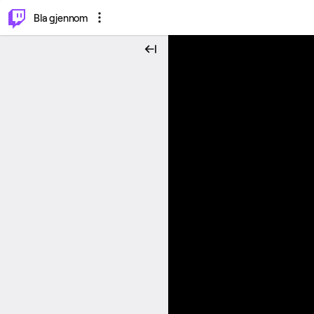
⌥
P
Bla gjennom