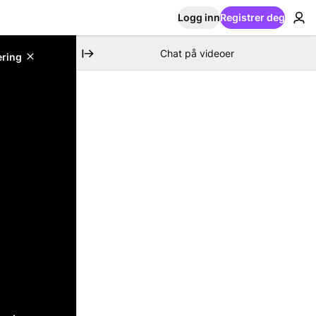
Logg inn
Registrer deg
Chat på videoer
ering