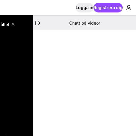
Logga in
Registrera dig
Chatt på videor
ållet