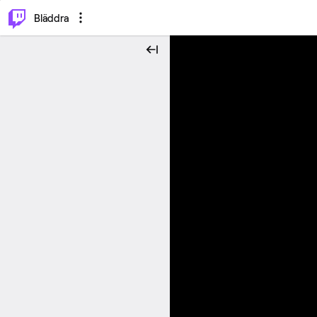
⌥
P
Bläddra