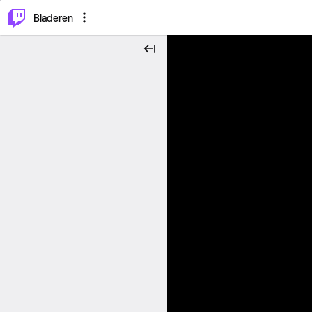
⌥
P
Bladeren