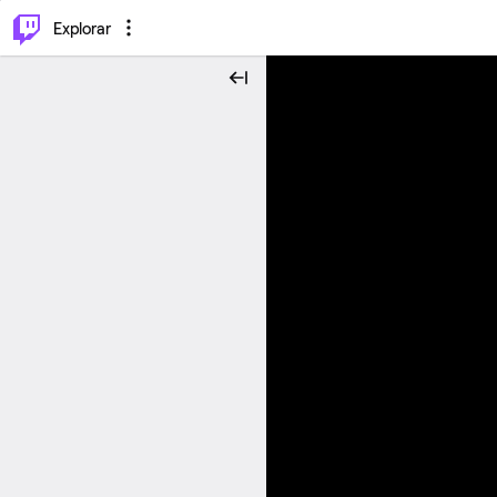
⌥
P
Explorar