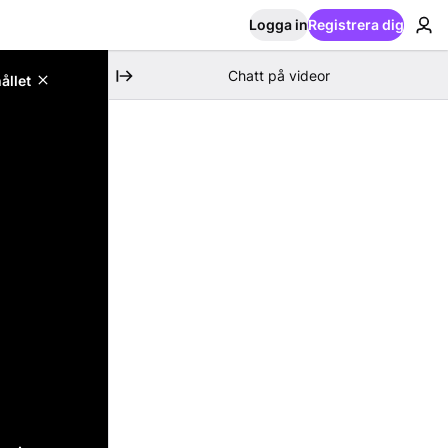
Logga in
Registrera dig
Chatt på videor
ållet