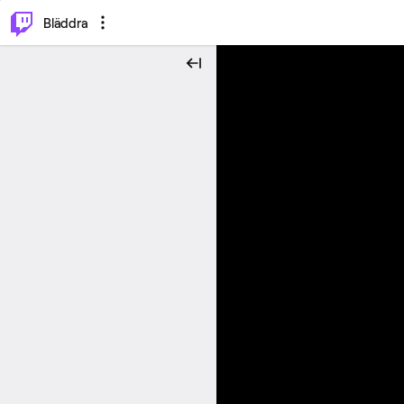
⌥
P
Bläddra