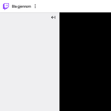
⌥
P
Bla gjennom