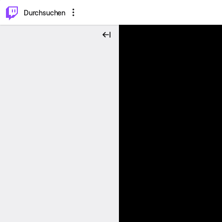
.
⌥
P
Durchsuchen