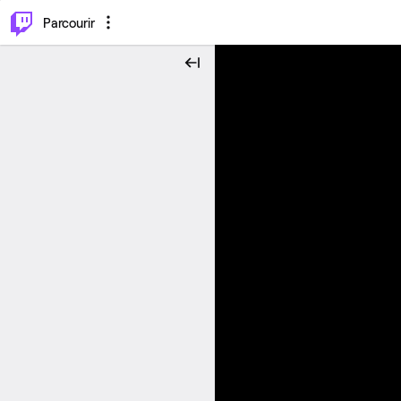
⌥
P
Parcourir