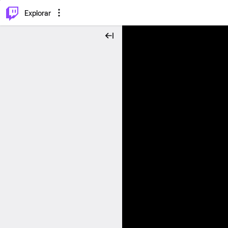
⌥
P
Explorar