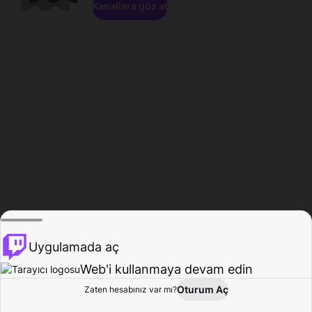
Kanallara göz at
Uygulamada aç
Web'i kullanmaya devam edin
Oturum Aç
Zaten hesabınız var mı?
Ana Sayfa
Gözat
Aktivite
Profil