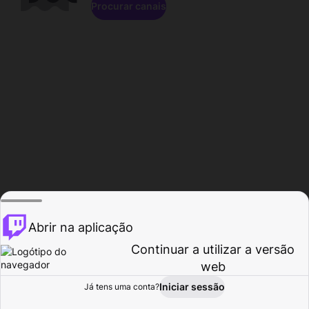
Procurar canais
Abrir na aplicação
Continuar a utilizar a versão
web
Iniciar sessão
Já tens uma conta?
Página inicial
Procurar
Atividade
Perfil