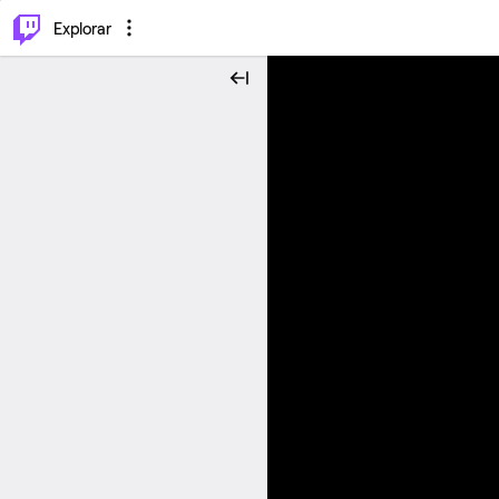
⌥
P
Explorar